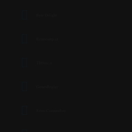
Byte Delight
Retrocomp.cz
TI99iuc.it
GamesReplay
Retro-Commodore