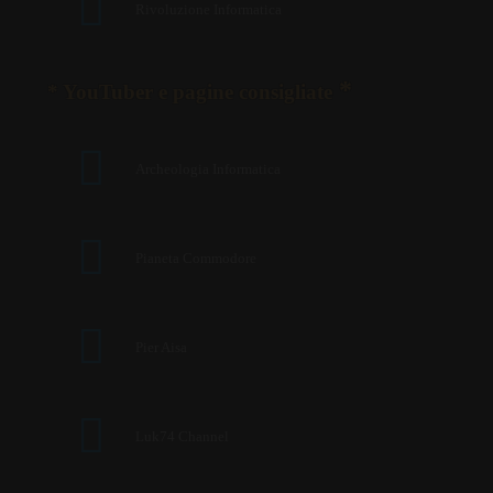
Rivoluzione Informatica
*
* YouTuber e pagine consigliate
Archeologia Informatica
Pianeta Commodore
Pier Aisa
Luk74 Channel