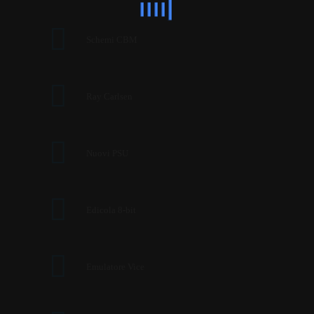
Schemi CBM
Ray Carlsen
Nuovi PSU
Edicola 8-bit
Emulatore Vice