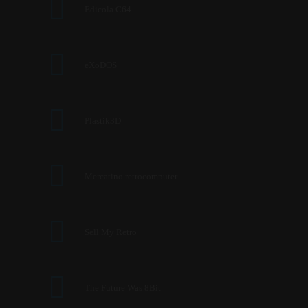
Edicola C64
eXoDOS
Plastik3D
Mercatino retrocomputer
Sell My Retro
The Future Was 8Bit