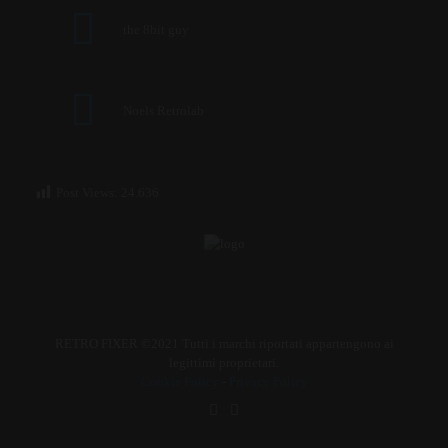
the 8bit guy
Noels Retrolab
Post Views:
24.636
RETRO FIXER ©2021 Tutti i marchi riportati appartengono ai
legittimi proprietari.
Cookie Policy
-
Privacy Policy